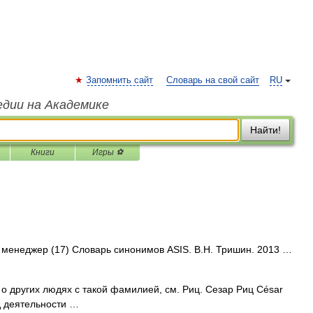
Запомнить сайт
Словарь на свой сайт
RU
едии на Академике
Найти!
Книги
Игры ⚽
• менеджер (17) Словарь синонимов ASIS. В.Н. Тришин. 2013 …
о других людях с такой фамилией, см. Риц. Сезар Риц César
д деятельности …