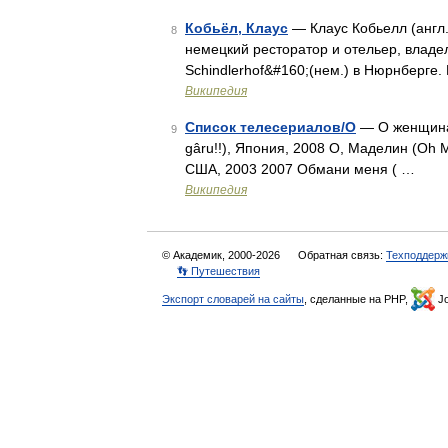
Кобьёл, Клаус
— Клаус Кобьелл (англ.
8
немецкий ресторатор и отельер, влад
Schindlerhof&#160;(нем.) в Нюрнберге.
Википедия
Список телесериалов/О
— О женщинах 
9
gâru!!), Япония, 2008 О, Маделин (Oh 
США, 2003 2007 Обмани меня ( …
Википедия
© Академик, 2000-2026
Обратная связь:
Техподдерж
👣 Путешествия
Экспорт словарей на сайты
, сделанные на PHP,
Jo