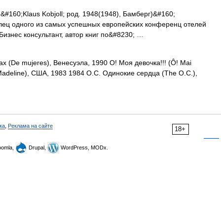
&#160;Klaus Kobjoll; род. 1948(1948), Бамберг)&#160;
елец одного из самых успешных европейских конференц отелей
 Бизнес консультант, автор книг по&#8230; …
(De mujeres), Венесуэла, 1990 О! Моя девочка!!! (Ô! Mai
Madeline), США, 1983 1984 О.С. Одинокие сердца (The O.C.),
ка
,
Реклама на сайте
18+
omla,
Drupal,
WordPress, MODx.