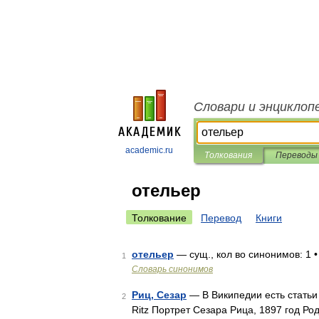
Словари и энциклоп
academic.ru
Толкования
Переводы
отельер
Толкование
Перевод
Книги
отельер
— сущ., кол во синонимов: 1 
1
Словарь синонимов
Риц, Сезар
— В Википедии есть статьи 
2
Ritz Портрет Сезара Рица, 1897 год Ро