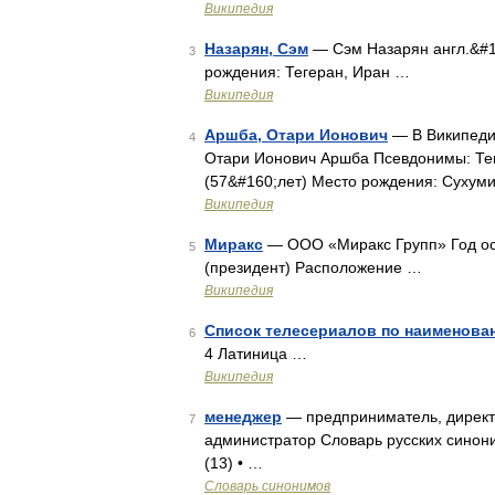
Википедия
Назарян, Сэм
— Сэм Назарян англ.&#1
3
рождения: Тегеран, Иран …
Википедия
Аршба, Отари Ионович
— В Википедии
4
Отари Ионович Аршба Псевдонимы: Тен
(57&#160;лет) Место рождения: Сухум
Википедия
Миракс
— ООО «Миракс Групп» Год ос
5
(президент) Расположение …
Википедия
Список телесериалов по наименова
6
4 Латиница …
Википедия
менеджер
— предприниматель, директо
7
администратор Словарь русских синони
(13) • …
Словарь синонимов